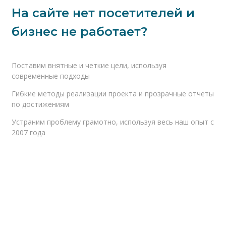
На сайте нет посетителей и
бизнес не работает?
Поставим внятные и четкие цели, используя 
современные подходы
Гибкие методы реализации проекта и прозрачные отчеты 
по достижениям
Устраним проблему грамотно, используя весь наш опыт с 
2007 года
Уже связывались с “горе-
разработчиками”?
Ведем диалог на понятном для Вас языке,
поясняя все сложные моменты